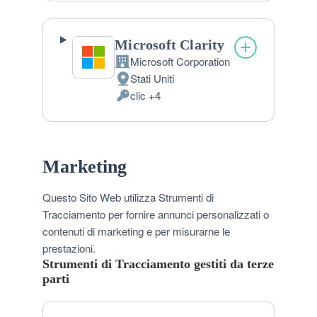
trattati:
Microsoft Clarity
Microsoft Corporation
Azienda:
Stati Uniti
Luogo
clic +4
del
Dati
trattamento:
Personali
trattati:
Marketing
Questo Sito Web utilizza Strumenti di
Tracciamento per fornire annunci personalizzati o
contenuti di marketing e per misurarne le
prestazioni.
Strumenti di Tracciamento gestiti da terze
parti