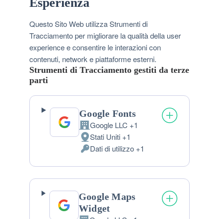
Esperienza
Questo Sito Web utilizza Strumenti di
Tracciamento per migliorare la qualità della user
experience e consentire le interazioni con
contenuti, network e piattaforme esterni.
Strumenti di Tracciamento gestiti da terze
parti
Google Fonts
Google LLC +1
Azienda:
Stati Uniti +1
Luogo
Dati di utilizzo +1
del
Dati
trattamento:
Personali
trattati:
Google Maps
Widget