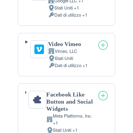
Google LLC +1
Azienda:
Stati Uniti +1
Luogo
Dati di utilizzo +1
del
Dati
trattamento:
Personali
trattati:
Video Vimeo
Vimeo, LLC
Azienda:
Stati Uniti
Luogo
Dati di utilizzo +1
del
Dati
trattamento:
Personali
trattati:
Facebook Like
Button and Social
Widgets
Meta Platforms, Inc.
Azienda:
+1
Stati Uniti +1