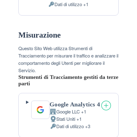
Luogo
Dati di utilizzo +1
del
Dati
trattamento:
Personali
trattati:
Misurazione
Questo Sito Web utilizza Strumenti di
Tracciamento per misurare il traffico e analizzare il
comportamento degli Utenti per migliorare il
Servizio.
Strumenti di Tracciamento gestiti da terze
parti
Google Analytics 4
Google LLC +1
Azienda:
Stati Uniti +1
Luogo
Dati di utilizzo +3
del
Dati
trattamento:
Personali