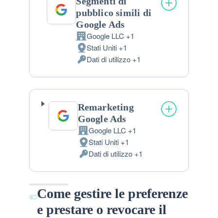
Segmenti di
pubblico simili di
Google Ads
Google LLC +1
Azienda:
Stati Uniti +1
Luogo
Dati di utilizzo +1
del
Dati
trattamento:
Personali
trattati:
Remarketing
Google Ads
Google LLC +1
Azienda:
Stati Uniti +1
Luogo
Dati di utilizzo +1
del
Dati
trattamento:
Personali
trattati:
Come gestire le preferenze
e prestare o revocare il