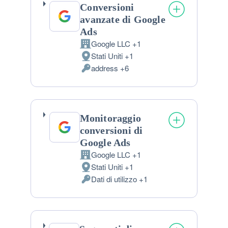
Conversioni
avanzate di Google
Ads
Google LLC +1
Azienda:
Stati Uniti +1
Luogo
address +6
del
Dati
trattamento:
Personali
trattati:
Monitoraggio
conversioni di
Google Ads
Google LLC +1
Azienda:
Stati Uniti +1
Luogo
Dati di utilizzo +1
del
Dati
trattamento:
Personali
trattati: