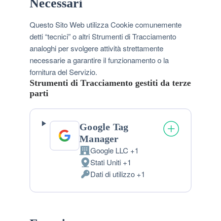
Necessari
Questo Sito Web utilizza Cookie comunemente
detti “tecnici” o altri Strumenti di Tracciamento
analoghi per svolgere attività strettamente
necessarie a garantire il funzionamento o la
fornitura del Servizio.
Strumenti di Tracciamento gestiti da terze
parti
Google Tag
Manager
Google LLC +1
Azienda:
Stati Uniti +1
Luogo
Dati di utilizzo +1
del
Dati
trattamento:
Personali
trattati: